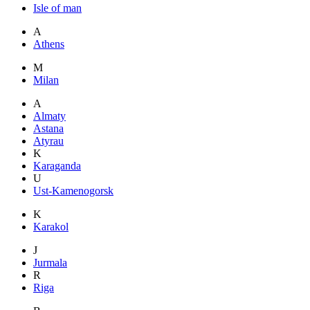
Isle of man
A
Athens
M
Milan
A
Almaty
Astana
Atyrau
K
Karaganda
U
Ust-Kamenogorsk
K
Karakol
J
Jurmala
R
Riga