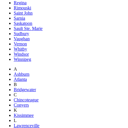
Regina
Rimouski
Saint John
Sarnia
Saskatoon
Sault Ste. Marie
Sudbury
Vaughan
Vernon
Whitby
Windsor
Winnipeg
A
Ashburn
Atlanta
B
Bridgewater
C
Chincoteague
Conyers
K
Kissimmee
L
Lawrenceville