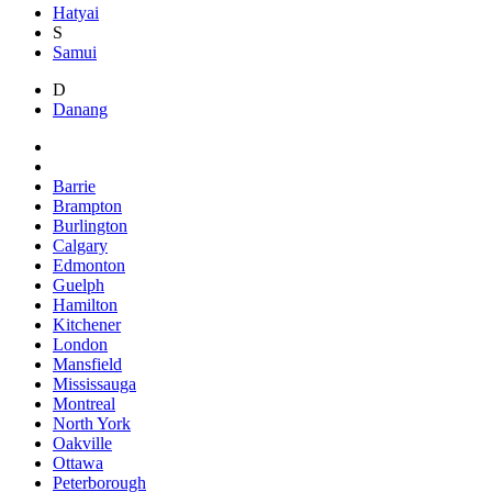
Hatyai
S
Samui
D
Danang
Barrie
Brampton
Burlington
Calgary
Edmonton
Guelph
Hamilton
Kitchener
London
Mansfield
Mississauga
Montreal
North York
Oakville
Ottawa
Peterborough