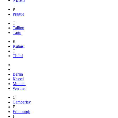
Nicosia
P
Prague
T
Tallinn
Tartu
K
Kutaisi
T
Tbilisi
Berlin
Kassel
Munich
Werther
C
Camberley
E
Edinburgh
I