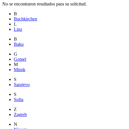
No se encontraron resultados para su solicitud.
B
Buchkirchen
L
Linz
B
Baku
G
Gomel
M
Minsk
S
Sarajevo
S
Sofia
Z
Zagreb
N