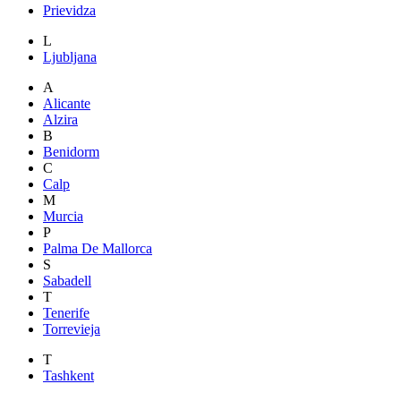
Prievidza
L
Ljubljana
A
Alicante
Alzira
B
Benidorm
C
Calp
M
Murcia
P
Palma De Mallorca
S
Sabadell
T
Tenerife
Torrevieja
T
Tashkent