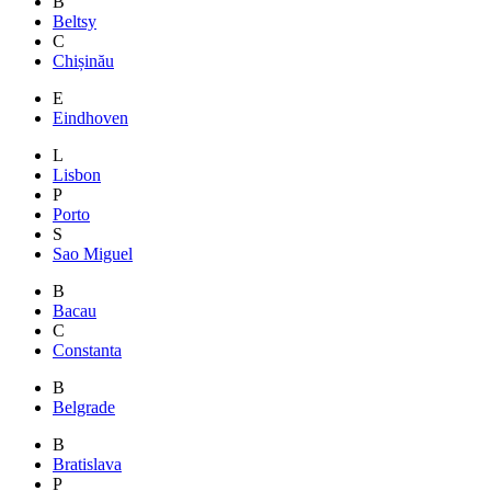
B
Beltsy
C
Chișinău
E
Eindhoven
L
Lisbon
P
Porto
S
Sao Miguel
B
Bacau
C
Constanta
B
Belgrade
B
Bratislava
P