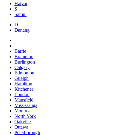
Hatyai
S
Samui
D
Danang
Barrie
Brampton
Burlington
Calgary
Edmonton
Guelph
Hamilton
Kitchener
London
Mansfield
Mississauga
Montreal
North York
Oakville
Ottawa
Peterborough