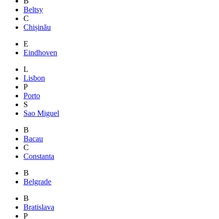
B
Beltsy
C
Chișinău
E
Eindhoven
L
Lisbon
P
Porto
S
Sao Miguel
B
Bacau
C
Constanta
B
Belgrade
B
Bratislava
P