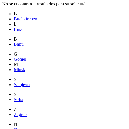
No se encontraron resultados para su solicitud.
B
Buchkirchen
L
Linz
B
Baku
G
Gomel
M
Minsk
S
Sarajevo
S
Sofia
Z
Zagreb
N