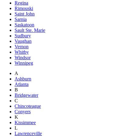
Regina
Rimouski
Saint John
Sarnia
Saskatoon
Sault Ste. Marie
Sudbury
Vaughan
Vernon
Whitby
Windsor
Winnipeg
A
Ashburn
Atlanta
B
Bridgewater
C
Chincoteague
Conyers
K
Kissimmee
L
Lawrenceville