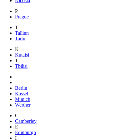
Nicosia
P
Prague
T
Tallinn
Tartu
K
Kutaisi
T
Tbilisi
Berlin
Kassel
Munich
Werther
C
Camberley
E
Edinburgh
I