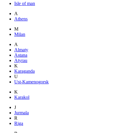
Isle of man
A
Athens
M
Milan
A
Almaty
Astana
Atyrau
K
Karaganda
U
Ust-Kamenogorsk
K
Karakol
J
Jurmala
R
Riga