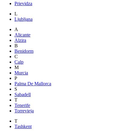
Prievidza
L
Ljubljana
A
Alicante
Alzira
B
Benidorm
C
Calp
M
Murcia
P
Palma De Mallorca
S
Sabadell
T
Tenerife
Torrevieja
T
Tashkent