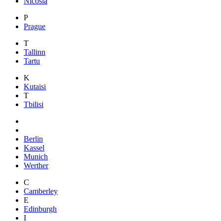
Nicosia
P
Prague
T
Tallinn
Tartu
K
Kutaisi
T
Tbilisi
Berlin
Kassel
Munich
Werther
C
Camberley
E
Edinburgh
I