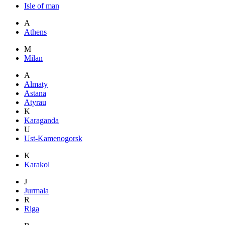
Isle of man
A
Athens
M
Milan
A
Almaty
Astana
Atyrau
K
Karaganda
U
Ust-Kamenogorsk
K
Karakol
J
Jurmala
R
Riga