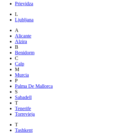
Prievidza
L
Ljubljana
A
Alicante
Alzira
B
Benidorm
C
Calp
M
Murcia
P
Palma De Mallorca
S
Sabadell
T
Tenerife
Torrevieja
T
Tashkent