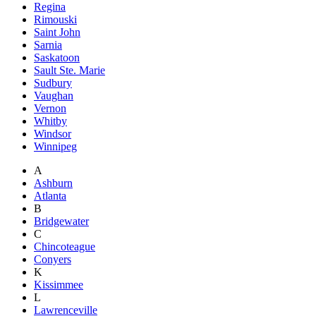
Regina
Rimouski
Saint John
Sarnia
Saskatoon
Sault Ste. Marie
Sudbury
Vaughan
Vernon
Whitby
Windsor
Winnipeg
A
Ashburn
Atlanta
B
Bridgewater
C
Chincoteague
Conyers
K
Kissimmee
L
Lawrenceville